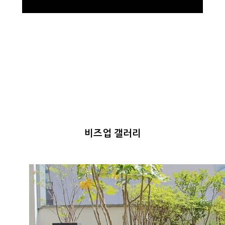
The right space, The right people
비즈업 갤러리