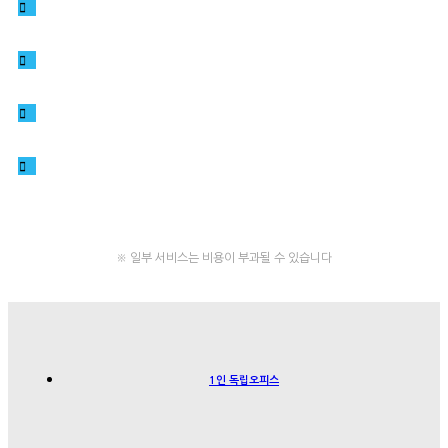
2.4G,5G 네트웍 서비스
ADT CAPS 보안
클린 서비스
컬러 복합기
※ 일부 서비스는 비용이 부과될 수 있습니다
1인 독립오피스